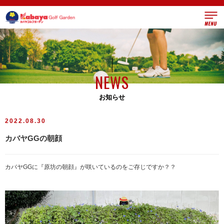
トップ
営業案内
NEWS
施設
お知らせ
スクール
2022.08.30
ワンポイントレッスン
カバヤGGの朝顔
アクセス
カバヤGGに『原坊の朝顔』が咲いているのをご存じですか？？
採用情報