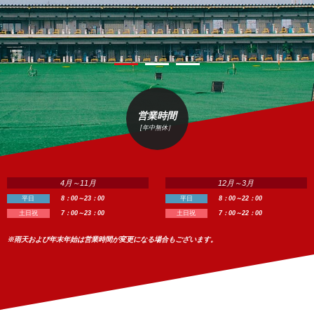
営業時間
[年中無休］
4月～11月
12月～3月
平日
8：00～23：00
平日
8：00～22：00
土日祝
7：00～23：00
土日祝
7：00～22：00
※雨天および年末年始は営業時間が変更になる場合もございます。